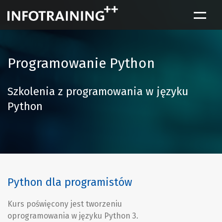
Strona główna
Programowanie Python
Szkolenia
Rodzaje szkoleń
Szkolenia z programowania w języku
Klienci
Python
Kontakt
EN
Python dla programistów
Kurs poświęcony jest tworzeniu
oprogramowania w języku Python 3.